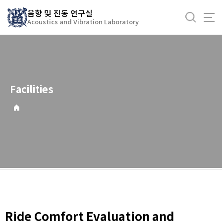
바
음향 및 진동 연구실
로
Acoustics and Vibration Laboratory
가
기
메
뉴
Facilities
Ride Comfort Evaluation and