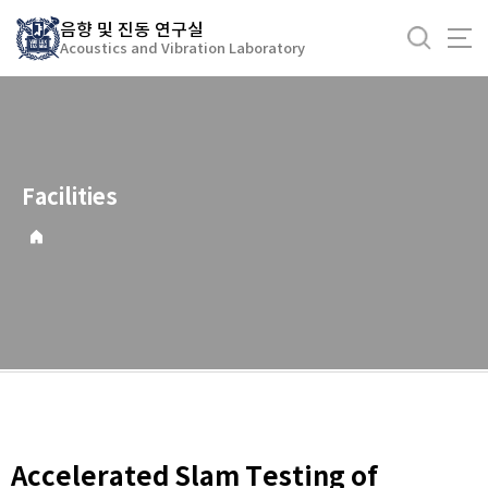
바
음향 및 진동 연구실
로
Acoustics and Vibration Laboratory
가
기
메
뉴
Facilities
Accelerated Slam Testing of