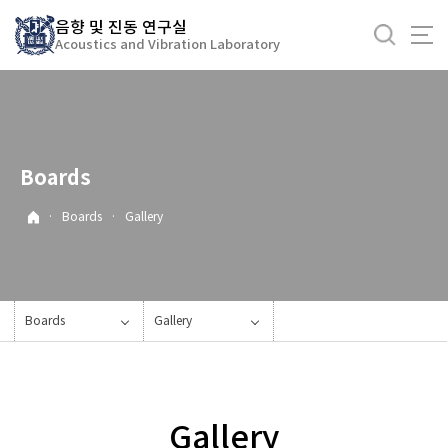
바
음향 및 진동 연구실
로
Acoustics and Vibration Laboratory
가
기
메
뉴
Boards
·
Boards
·
Gallery
Boards
Gallery
Gallery