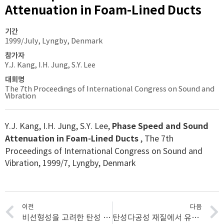
Attenuation in Foam-Lined Ducts
기간
1999/July, Lyngby, Denmark
참가자
Y.J. Kang, I.H. Jung, S.Y. Lee
대회명
The 7th Proceedings of International Congress on Sound and
Vibration
Y.J. Kang, I.H. Jung, S.Y. Lee,
Phase Speed and Sound
Attenuation in Foam-Lined Ducts
, The 7th
Proceedings of International Congress on Sound and
Vibration, 1999/7, Lyngby, Denmark
이전
다음
비선형성을 고려한 탄성 다공성 재질의 음향학적 모델링
탄성다공성 재질에서 유한진폭 입사음파의 흡음 특성