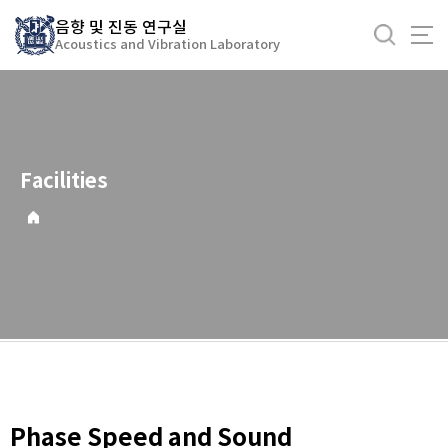
바
음향 및 진동 연구실
로
Acoustics and Vibration Laboratory
가
기
메
뉴
Facilities
Phase Speed and Sound