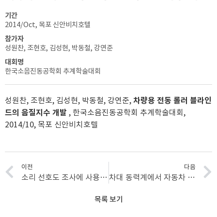
기간
2014/Oct, 목포 신안비치호텔
참가자
성원찬, 조현호, 김성현, 박동철, 강연준
대회명
한국소음진동공학회 추계학술대회
성원찬, 조현호, 김성현, 박동철, 강연준,
차량용 전동 롤러 블라인
드의 음질지수 개발
, 한국소음진동공학회 추계학술대회,
2014/10, 목포 신안비치호텔
이전
다음
소리 선호도 조사에 사용하는 청음평가법의 비교 연구
차대 동력계에서 자동차 구속조건에 따른 거동 특성 비교
목록 보기