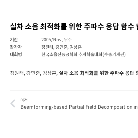
실차 소음 최적화를 위한 주파수 응답 함수
기간
2005/Nov, 무주
참가자
정원태, 강연준, 김상훈
대회명
한국소음진동공학회 추계학술대회(수송기계편)
정원태, 강연준, 김상훈,
실차 소음 최적화를 위한 주파수 응답 
이전
Beamforming-based Partial Field Decomposition i