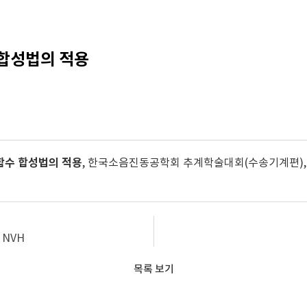
 합성법의 적용
함수 합성법의 적용
, 한국소음진동공학회 추계학술대회(수송기계편), 20
n NVH
목록 보기