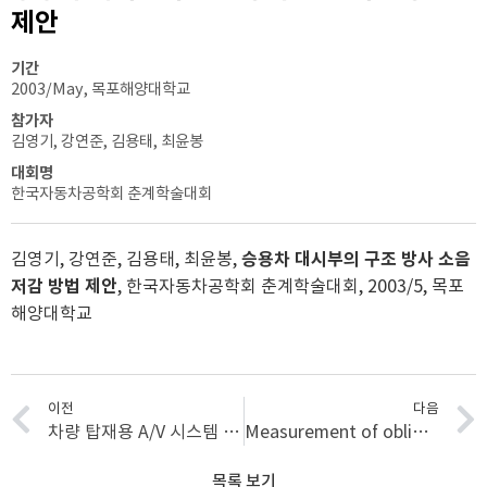
제안
기간
2003/May, 목포해양대학교
참가자
김영기, 강연준, 김용태, 최윤봉
대회명
한국자동차공학회 춘계학술대회
김영기, 강연준, 김용태, 최윤봉,
승용차 대시부의 구조 방사 소음
저감 방법 제안
, 한국자동차공학회 춘계학술대회, 2003/5, 목포
해양대학교
이전
다음
차량 탑재용 A/V 시스템 구동부에서 발생하는 소음원 규명
Measurement of oblique incidence reflection coefficient of sound absorbing materials by beamforming
목록 보기