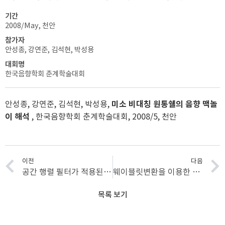
기간
2008/May, 천안
참가자
안성종, 강연준, 김석현, 박성용
대회명
한국음향학회 춘계학술대회
안성종, 강연준, 김석현, 박성용,
미소 비대칭 원통쉘의 음향 맥놀
이 해석
, 한국음향학회 춘계학술대회, 2008/5, 천안
이전
다음
공간 행렬 필터가 적용된 시간 지연 빔형성을 이용한 소음원 규명
웨이블릿변환을 이용한 철도 전차선시스템의 감쇄특성 파악
목록 보기