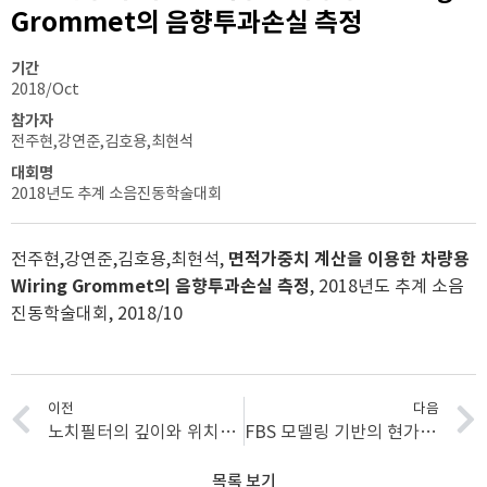
Grommet의 음향투과손실 측정
기간
2018/Oct
참가자
전주현,강연준,김호용,최현석
대회명
2018년도 추계 소음진동학술대회
전주현,강연준,김호용,최현석,
면적가중치 계산을 이용한 차량용
Wiring Grommet의 음향투과손실 측정
, 2018년도 추계 소음
진동학술대회, 2018/10
이전
다음
노치필터의 깊이와 위치에 따른 정중면 상의 음원 위치추정
FBS 모델링 기반의 현가장치 전달경로 분석법
목록 보기