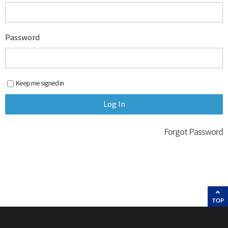
Password
Keep me signed in
Forgot Password
TOP