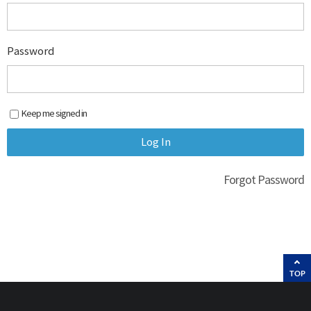
Password
Keep me signed in
Forgot Password
TOP