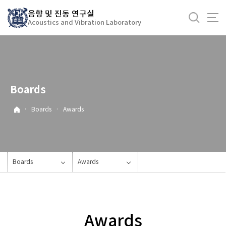
바
음향 및 진동 연구실
로
Acoustics and Vibration Laboratory
가
기
메
뉴
Boards
·
Boards
·
Awards
Boards
Awards
Awards