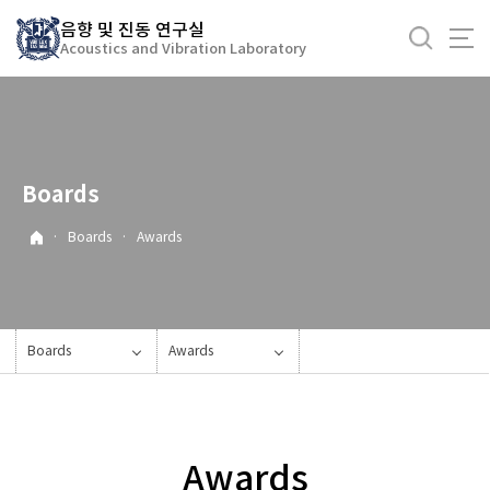
바
음향 및 진동 연구실
로
Acoustics and Vibration Laboratory
가
기
메
뉴
Boards
·
Boards
·
Awards
Boards
Awards
Awards