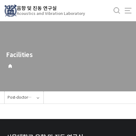
바
음향 및 진동 연구실
로
Acoustics and Vibration Laboratory
가
기
메
뉴
Facilities
Post-doctoral Researcher Archives