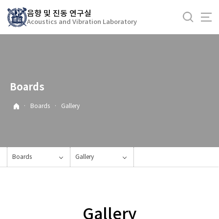
바
음향 및 진동 연구실
로
Acoustics and Vibration Laboratory
가
기
메
뉴
Boards
·
Boards
·
Gallery
Boards
Gallery
Gallery